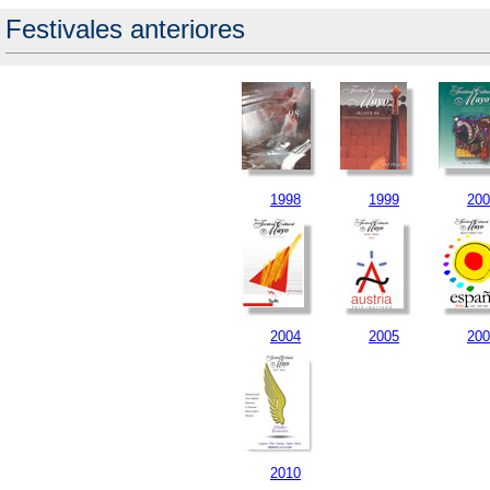
Festivales anteriores
1998
1999
200
2004
2005
200
2010