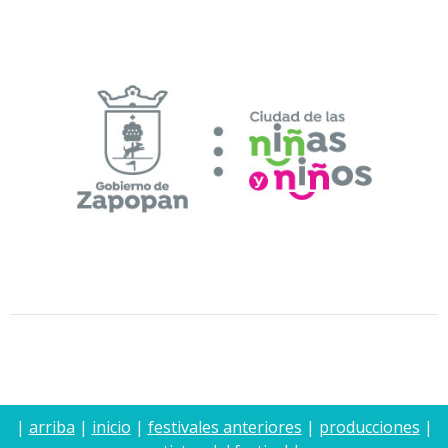
|
arriba
|
inicio
|
festivales anteriores
|
producciones
|