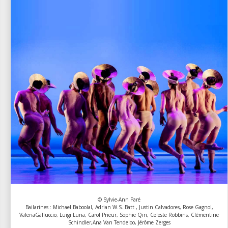
© Sylvie-Ann Paré
Bailarines : Michael Baboolal, Adrian W.S. Batt , Justin Calvadores, Rose Gagnol,
ValeriaGalluccio, Luigi Luna, Carol Prieur, Sophie Qin, Celeste Robbins, Clémentine
Schindler,Ana Van Tendeloo, Jérôme Zerges