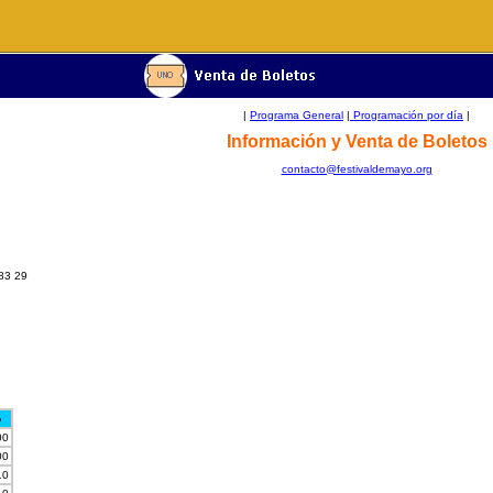
|
Programa General
|
Programación por día
|
Información y Venta de Boletos
contacto@festivaldemayo.org
 83 29
o
00
00
10