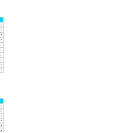
o
50
50
25
25
00
00
60
60
40
25
o
50
50
25
25
00
00