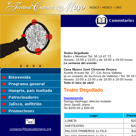
Teatro Degollado
Belén y Morelos/ Tel: 36 14 47 73
Horario: 10:00 a 13:00 y de 16:00 a 19:00 horas.
La semana del evento
2 0 0 3
Casa Museo José Clemente Orozco
Aurelio Aceves No. 27, Col. Arcos Vallarta
(a un costado de los Arcos de Vallarta) / Tel: 36 16
Horario: 10:00 a 13:00 y de 16:00 a 19:00 horas.
Todo el mes de abril
Teatro Degollado
Inauguración
György Vashegyi, director invitado
Jenö Jandó, piano
De $200.00 a $30.00
Lugar
Preci
LUNETA
$2
ANFITEATRO
$2
contacto@festivaldemayo.org
PALCOS PRIMEROS 1o FILA
$1