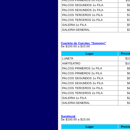
PALCOS PRIMEROS 2o FILA
$1
PALCOS SEGUNDOS 1o FILA
$
PALCOS SEGUNDOS 2o FILA
$
PALCOS TERCEROS 1o FILA
$
PALCOS TERCEROS 2o FILA
$
GALERIA 1o FILA
$
GALERIA GENERAL
$
Cuarteto de Cuerdas “Somogyi”
De $100.00 a $15.00
Lugar
Preci
LUNETA
$1
ANFITEATRO
$1
PALCOS PRIMEROS 1o FILA
$
PALCOS PRIMEROS 2o FILA
$
PALCOS SEGUNDOS 1o FILA
$
PALCOS SEGUNDOS 2o FILA
$
PALCOS TERCEROS 1o FILA
$
PALCOS TERCEROS 2o FILA
$
GALERIA 1o FILA
$
GALERIA GENERAL
$
Surghjenti
De $100.00 a $15.00
Lugar
Preci