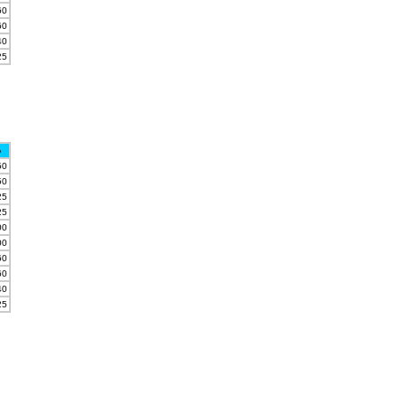
60
60
40
25
o
50
50
25
25
00
00
60
60
40
25