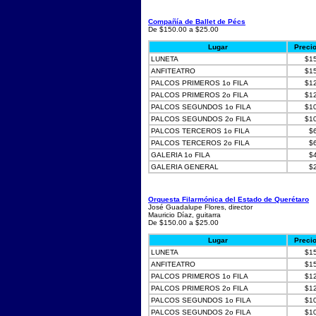
Compañía de Ballet de Pécs
De $150.00 a $25.00
Lugar
Preci
LUNETA
$1
ANFITEATRO
$1
PALCOS PRIMEROS 1o FILA
$1
PALCOS PRIMEROS 2o FILA
$1
PALCOS SEGUNDOS 1o FILA
$1
PALCOS SEGUNDOS 2o FILA
$1
PALCOS TERCEROS 1o FILA
$
PALCOS TERCEROS 2o FILA
$
GALERIA 1o FILA
$
GALERIA GENERAL
$
Orquesta Filarmónica del Estado de Querétaro
José Guadalupe Flores, director
Mauricio Díaz, guitarra
De $150.00 a $25.00
Lugar
Preci
LUNETA
$1
ANFITEATRO
$1
PALCOS PRIMEROS 1o FILA
$1
PALCOS PRIMEROS 2o FILA
$1
PALCOS SEGUNDOS 1o FILA
$1
PALCOS SEGUNDOS 2o FILA
$1