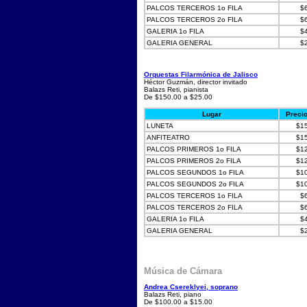
PALCOS TERCEROS 1o FILA
$
PALCOS TERCEROS 2o FILA
$
GALERIA 1o FILA
$
GALERIA GENERAL
$
Orquestas Filarmónica de Jalisco
Héctor Guzmán, director invitado
Balazs Reti, pianista
De $150.00 a $25.00
Lugar
Preci
LUNETA
$1
ANFITEATRO
$1
PALCOS PRIMEROS 1o FILA
$1
PALCOS PRIMEROS 2o FILA
$1
PALCOS SEGUNDOS 1o FILA
$1
PALCOS SEGUNDOS 2o FILA
$1
PALCOS TERCEROS 1o FILA
$
PALCOS TERCEROS 2o FILA
$
GALERIA 1o FILA
$
GALERIA GENERAL
$
Música de Cámara
Andrea Csereklyei, soprano
Balazs Reti, piano
De $100.00 a $15.00