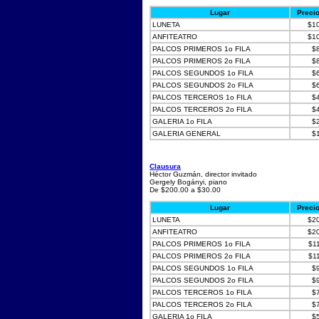
Lugar
Preci
LUNETA
$1
ANFITEATRO
$1
PALCOS PRIMEROS 1o FILA
$
PALCOS PRIMEROS 2o FILA
$
PALCOS SEGUNDOS 1o FILA
$
PALCOS SEGUNDOS 2o FILA
$
PALCOS TERCEROS 1o FILA
$
PALCOS TERCEROS 2o FILA
$
GALERIA 1o FILA
$
GALERIA GENERAL
$
Clausura
Héctor Guzmán, director invitado
Gergely Bogányi, piano
De $200.00 a $30.00
Lugar
Preci
LUNETA
$2
ANFITEATRO
$2
PALCOS PRIMEROS 1o FILA
$1
PALCOS PRIMEROS 2o FILA
$1
PALCOS SEGUNDOS 1o FILA
$
PALCOS SEGUNDOS 2o FILA
$
PALCOS TERCEROS 1o FILA
$
PALCOS TERCEROS 2o FILA
$
GALERIA 1o FILA
$