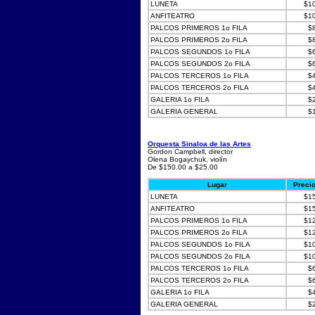
LUNETA
$1
ANFITEATRO
$1
PALCOS PRIMEROS 1o FILA
$
PALCOS PRIMEROS 2o FILA
$
PALCOS SEGUNDOS 1o FILA
$
PALCOS SEGUNDOS 2o FILA
$
PALCOS TERCEROS 1o FILA
$
PALCOS TERCEROS 2o FILA
$
GALERIA 1o FILA
$
GALERIA GENERAL
$
Orquesta Sinaloa de las Artes
Gordon Campbell, director
Olena Bogaychuk, violín
De $150.00 a $25.00
Lugar
Preci
LUNETA
$1
ANFITEATRO
$1
PALCOS PRIMEROS 1o FILA
$1
PALCOS PRIMEROS 2o FILA
$1
PALCOS SEGUNDOS 1o FILA
$1
PALCOS SEGUNDOS 2o FILA
$1
PALCOS TERCEROS 1o FILA
$
PALCOS TERCEROS 2o FILA
$
GALERIA 1o FILA
$
GALERIA GENERAL
$